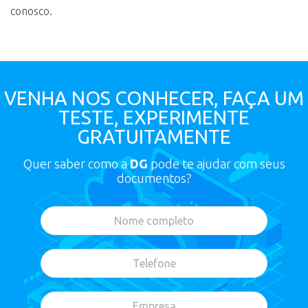
conosco.
VENHA NOS CONHECER, FAÇA UM
TESTE, EXPERIMENTE
GRATUITAMENTE
Quer saber como a
DG
pode te ajudar com seus
documentos?