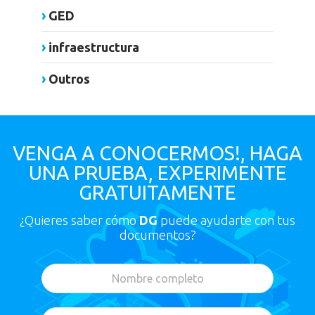
GED
infraestructura
Outros
VENGA A CONOCERMOS!, HAGA
UNA PRUEBA, EXPERIMENTE
GRATUITAMENTE
¿Quieres saber cómo
DG
puede ayudarte con tus
documentos?